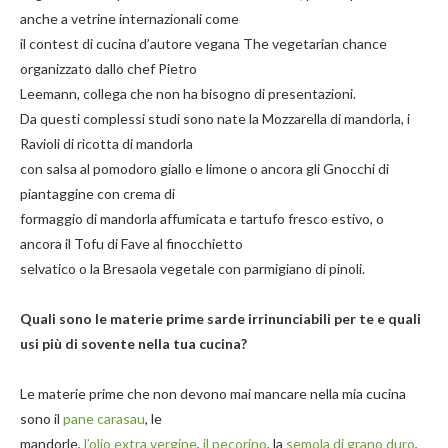
anche a vetrine internazionali come
il contest di cucina d’autore vegana The vegetarian chance
organizzato dallo chef Pietro
Leemann, collega che non ha bisogno di presentazioni.
Da questi complessi studi sono nate la Mozzarella di mandorla, i
Ravioli di ricotta di mandorla
con salsa al pomodoro giallo e limone o ancora gli Gnocchi di
piantaggine con crema di
formaggio di mandorla affumicata e tartufo fresco estivo, o
ancora il Tofu di Fave al finocchietto
selvatico o la Bresaola vegetale con parmigiano di pinoli.
Quali sono le materie prime sarde irrinunciabili per te e quali
usi più di sovente nella tua cucina?
Le materie prime che non devono mai mancare nella mia cucina
sono il
pane carasau
, le
mandorle,
l’olio extra vergine
,
il pecorino
, la
semola di grano duro
,