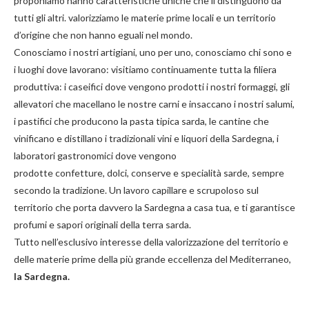
proponiamo hanno caratteristiche uniche che li distinguono da
tutti gli altri. valorizziamo le materie prime locali e un territorio
d’origine che non hanno eguali nel mondo.
Conosciamo i nostri artigiani, uno per uno, conosciamo chi sono e
i luoghi dove lavorano: visitiamo continuamente tutta la filiera
produttiva: i caseifici dove vengono prodotti i nostri
formaggi
, gli
allevatori che macellano le nostre
carni
e insaccano i nostri
salumi
,
i pastifici che producono la
pasta
tipica sarda, le cantine che
vinificano e distillano i tradizionali
vini e liquori
della Sardegna, i
laboratori gastronomici dove vengono
prodotte
confetture
,
dolci
,
conserve
e
specialità
sarde, sempre
secondo la tradizione. Un lavoro capillare e scrupoloso sul
territorio che porta davvero la Sardegna a casa tua, e ti garantisce
profumi e sapori originali della terra sarda.
Tutto nell’esclusivo interesse della valorizzazione del territorio e
delle materie prime della più grande eccellenza del Mediterraneo,
la Sardegna.