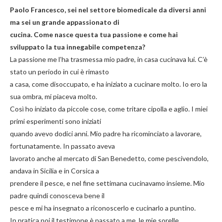
Paolo Francesco, sei nel settore biomedicale da diversi anni
ma sei un grande appassionato di
cucina. Come nasce questa tua passione e come hai
sviluppato la tua innegabile competenza?
La passione me l’ha trasmessa mio padre, in casa cucinava lui. C’è
stato un periodo in cui è rimasto
a casa, come disoccupato, e ha iniziato a cucinare molto. Io ero la
sua ombra, mi piaceva molto.
Così ho iniziato da piccole cose, come tritare cipolla e aglio. I miei
primi esperimenti sono iniziati
quando avevo dodici anni. Mio padre ha ricominciato a lavorare,
fortunatamente. In passato aveva
lavorato anche al mercato di San Benedetto, come pescivendolo,
andava in Sicilia e in Corsica a
prendere il pesce, e nel fine settimana cucinavamo insieme. Mio
padre quindi conosceva bene il
pesce e mi ha insegnato a riconoscerlo e cucinarlo a puntino.
In pratica poi il testimone è passato a me, le mie sorelle