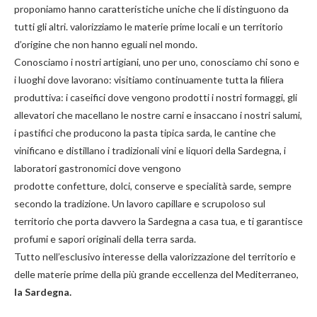
proponiamo hanno caratteristiche uniche che li distinguono da
tutti gli altri. valorizziamo le materie prime locali e un territorio
d’origine che non hanno eguali nel mondo.
Conosciamo i nostri artigiani, uno per uno, conosciamo chi sono e
i luoghi dove lavorano: visitiamo continuamente tutta la filiera
produttiva: i caseifici dove vengono prodotti i nostri
formaggi
, gli
allevatori che macellano le nostre
carni
e insaccano i nostri
salumi
,
i pastifici che producono la
pasta
tipica sarda, le cantine che
vinificano e distillano i tradizionali
vini e liquori
della Sardegna, i
laboratori gastronomici dove vengono
prodotte
confetture
,
dolci
,
conserve
e
specialità
sarde, sempre
secondo la tradizione. Un lavoro capillare e scrupoloso sul
territorio che porta davvero la Sardegna a casa tua, e ti garantisce
profumi e sapori originali della terra sarda.
Tutto nell’esclusivo interesse della valorizzazione del territorio e
delle materie prime della più grande eccellenza del Mediterraneo,
la Sardegna.