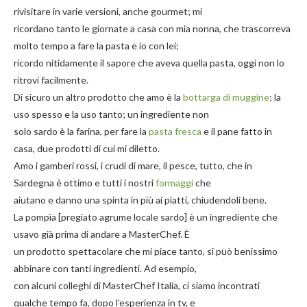
rivisitare in varie versioni, anche gourmet; mi
ricordano tanto le giornate a casa con mia nonna, che trascorreva
molto tempo a fare la pasta e io con lei;
ricordo nitidamente il sapore che aveva quella pasta, oggi non lo
ritrovi facilmente.
Di sicuro un altro prodotto che amo è la
bottarga di muggine
; la
uso spesso e la uso tanto; un ingrediente non
solo sardo è la farina, per fare la
pasta fresca
e il pane fatto in
casa, due prodotti di cui mi diletto.
Amo i gamberi rossi, i crudi di mare, il pesce, tutto, che in
Sardegna è ottimo e tutti i nostri
formaggi
che
aiutano e danno una spinta in più ai piatti, chiudendoli bene.
La pompìa [pregiato agrume locale sardo] è un ingrediente che
usavo già prima di andare a MasterChef. È
un prodotto spettacolare che mi piace tanto, si può benissimo
abbinare con tanti ingredienti. Ad esempio,
con alcuni colleghi di MasterChef Italia, ci siamo incontrati
qualche tempo fa, dopo l’esperienza in tv, e