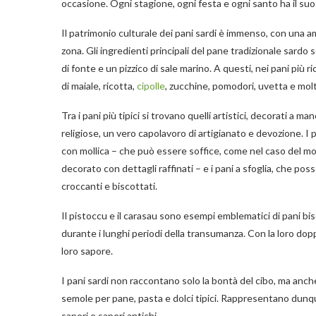
occasione. Ogni stagione, ogni festa e ogni santo ha il su
Il patrimonio culturale dei pani sardi è immenso, con una a
zona. Gli ingredienti principali del pane tradizionale sardo 
di fonte e un pizzico di sale marino. A questi, nei pani più 
di maiale, ricotta,
cipolle
, zucchine, pomodori, uvetta e molto
Tra i pani più tipici si trovano quelli artistici, decorati a 
religiose, un vero capolavoro di artigianato e devozione. I 
con mollica – che può essere soffice, come nel caso del mo
decorato con dettagli raffinati – e i pani a sfoglia, che pos
croccanti e biscottati.
Il pistoccu e il carasau sono esempi emblematici di pani bi
durante i lunghi periodi della transumanza. Con la loro dop
loro sapore.
I pani sardi non raccontano solo la bontà del cibo, ma anche
semole per pane, pasta e dolci tipici. Rappresentano dunqu
sapori e saperi antichi.