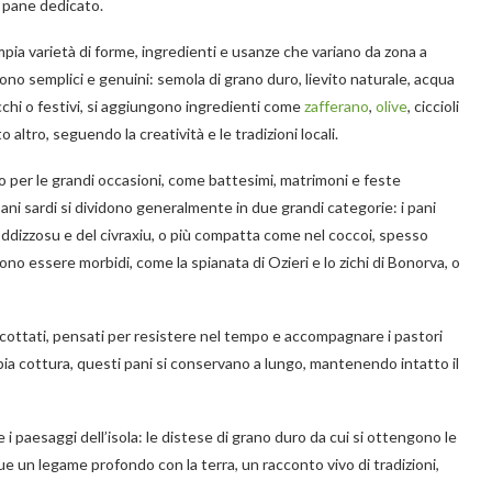
o pane dedicato.
mpia varietà di forme, ingredienti e usanze che variano da zona a
sono semplici e genuini: semola di grano duro, lievito naturale, acqua
ricchi o festivi, si aggiungono ingredienti come
zafferano
,
olive
, ciccioli
 altro, seguendo la creatività e le tradizioni locali.
mano per le grandi occasioni, come battesimi, matrimoni e feste
pani sardi si dividono generalmente in due grandi categorie: i pani
ddizzosu e del civraxiu, o più compatta come nel coccoi, spesso
sono essere morbidi, come la spianata di Ozieri e lo zichi di Bonorva, o
scottati, pensati per resistere nel tempo e accompagnare i pastori
pia cottura, questi pani si conservano a lungo, mantenendo intatto il
 i paesaggi dell’isola: le distese di grano duro da cui si ottengono le
e un legame profondo con la terra, un racconto vivo di tradizioni,