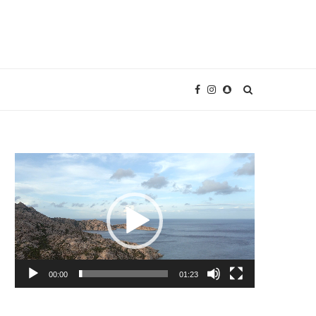
Video
Player
00:00
01:23