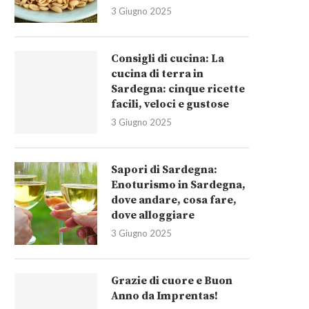
3 Giugno 2025
Consigli di cucina: La
cucina di terra in
Sardegna: cinque ricette
facili, veloci e gustose
3 Giugno 2025
Sapori di Sardegna:
Enoturismo in Sardegna,
dove andare, cosa fare,
dove alloggiare
3 Giugno 2025
Cosa c’è di nuovo in Imprentas?
Giampaolo Parpinello premia
Vinitaly 2025: 60 anni...
Grazie di cuore e Buon
14 Aprile 2025
Anno da Imprentas!
8 Aprile 2025