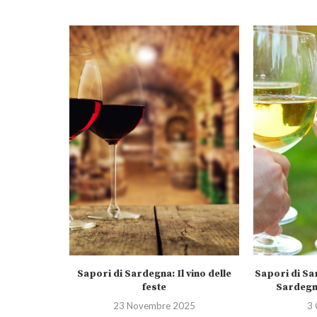
 eccellenze
Sapori di Sardegna: Il vino delle
Sapori di Sa
.
feste
Sardegna
25
23 Novembre 2025
3 