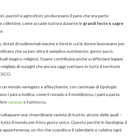
tori, pastori e agricoltori, producevano il pane che era parte
ioni collettive, come accade tuttora durante le
grandi feste e sagre
a.
o, dotati di rudimentali macine e forni in cui le donne lavoravano per
gnificato che va ben oltre il semplice nutrimento: gesto sacro,
ituali magico-religiosi. Il pane contribuiva anche a rafforzare legami
migliaia di nuraghi che ancora oggi svettano in tutto il territorio
NESCO.
 un mondo variegato e affascinante, con centinaia di tipologie
ono i pani a mollica, come il civraxiu e il moddizzosu, i pani a pasta
lebre
carasau
e il pistoccu.
o sviluppare una straordinaria varietà di ricette, alcune delle quali –
 tutto il mondo per il loro gusto unico. Questo perché in Sardegna, il
 e appartenenza, un rito che scandisce il calendario e celebra ogni