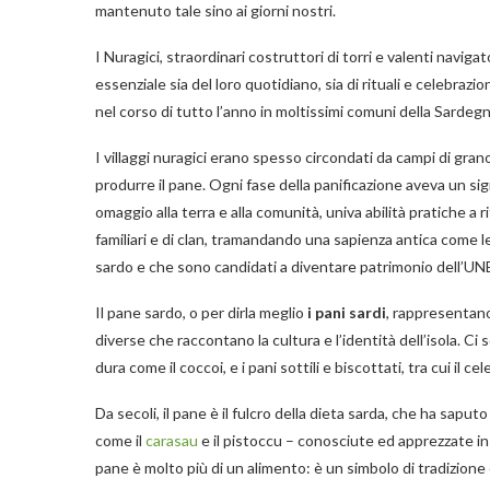
mantenuto tale sino ai giorni nostri.
I Nuragici, straordinari costruttori di torri e valenti naviga
essenziale sia del loro quotidiano, sia di rituali e celebraz
nel corso di tutto l’anno in moltissimi comuni della Sardegn
I villaggi nuragici erano spesso circondati da campi di gran
produrre il pane. Ogni fase della panificazione aveva un si
omaggio alla terra e alla comunità, univa abilità pratiche a r
familiari e di clan, tramandando una sapienza antica come le 
sardo e che sono candidati a diventare patrimonio dell’U
Il pane sardo, o per dirla meglio
i pani sardi
, rappresentano
diverse che raccontano la cultura e l’identità dell’isola. Ci s
dura come il coccoi, e i pani sottili e biscottati, tra cui il ce
Da secoli, il pane è il fulcro della dieta sarda, che ha saput
come il
carasau
e il pistoccu – conosciute ed apprezzate in
pane è molto più di un alimento: è un simbolo di tradizione