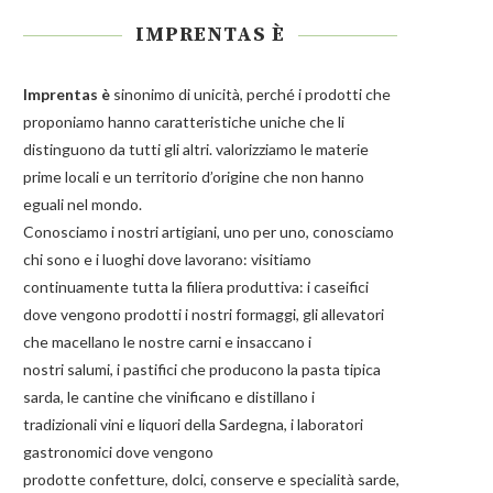
IMPRENTAS È
Imprentas
è
sinonimo di unicità, perché i prodotti che
proponiamo hanno caratteristiche uniche che li
distinguono da tutti gli altri. valorizziamo le materie
prime locali e un territorio d’origine che non hanno
eguali nel mondo.
Conosciamo i nostri artigiani, uno per uno, conosciamo
chi sono e i luoghi dove lavorano: visitiamo
continuamente tutta la filiera produttiva: i caseifici
dove vengono prodotti i nostri
formaggi
, gli allevatori
che macellano le nostre
carni
e insaccano i
nostri
salumi
, i pastifici che producono la
pasta
tipica
sarda, le cantine che vinificano e distillano i
tradizionali
vini e liquori
della Sardegna, i laboratori
gastronomici dove vengono
prodotte
confetture
,
dolci
,
conserve
e
specialità
sarde,