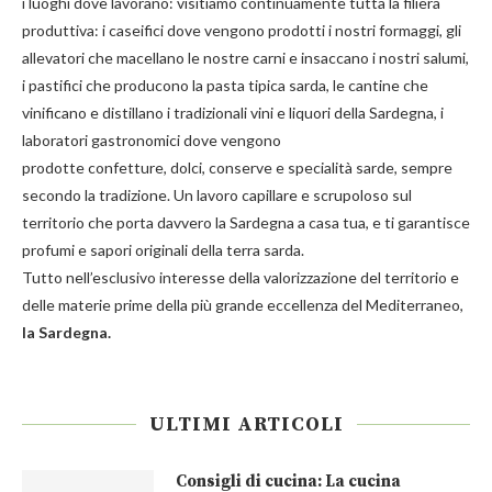
i luoghi dove lavorano: visitiamo continuamente tutta la filiera
produttiva: i caseifici dove vengono prodotti i nostri
formaggi
, gli
allevatori che macellano le nostre
carni
e insaccano i nostri
salumi
,
i pastifici che producono la
pasta
tipica sarda, le cantine che
vinificano e distillano i tradizionali
vini e liquori
della Sardegna, i
laboratori gastronomici dove vengono
prodotte
confetture
,
dolci
,
conserve
e
specialità
sarde, sempre
secondo la tradizione. Un lavoro capillare e scrupoloso sul
territorio che porta davvero la Sardegna a casa tua, e ti garantisce
profumi e sapori originali della terra sarda.
Tutto nell’esclusivo interesse della valorizzazione del territorio e
delle materie prime della più grande eccellenza del Mediterraneo,
la Sardegna.
ULTIMI ARTICOLI
Consigli di cucina: La cucina