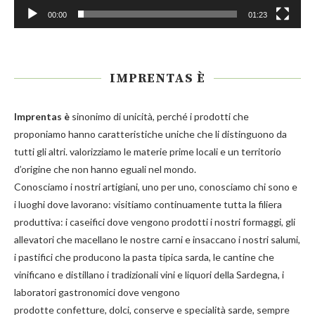
00:00
01:23
IMPRENTAS È
Imprentas
è
sinonimo di unicità, perché i prodotti che
proponiamo hanno caratteristiche uniche che li distinguono da
tutti gli altri. valorizziamo le materie prime locali e un territorio
d’origine che non hanno eguali nel mondo.
Conosciamo i nostri artigiani, uno per uno, conosciamo chi sono e
i luoghi dove lavorano: visitiamo continuamente tutta la filiera
produttiva: i caseifici dove vengono prodotti i nostri
formaggi
, gli
allevatori che macellano le nostre
carni
e insaccano i nostri
salumi
,
i pastifici che producono la
pasta
tipica sarda, le cantine che
vinificano e distillano i tradizionali
vini e liquori
della Sardegna, i
laboratori gastronomici dove vengono
prodotte
confetture
,
dolci
,
conserve
e
specialità
sarde, sempre