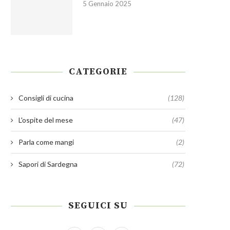
5 Gennaio 2025
nsigli di cucina: Ricette creative
Consigli di cucina: La cucina
e squisite con...
Pasqua dall’antipasto...
31 Marzo 2025
4 Marzo 2025
CATEGORIE
Consigli di cucina
(128)
L'ospite del mese
(47)
Parla come mangi
(2)
Sapori di Sardegna
(72)
SEGUICI SU