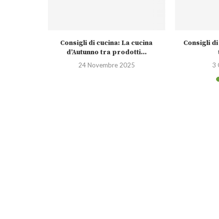
carne & il
Consigli di cucina: La cucina
Consigli di
d’Autunno tra prodotti...
24
24 Novembre 2025
3 