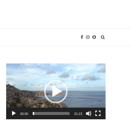
Video
Player
00:00
01:23