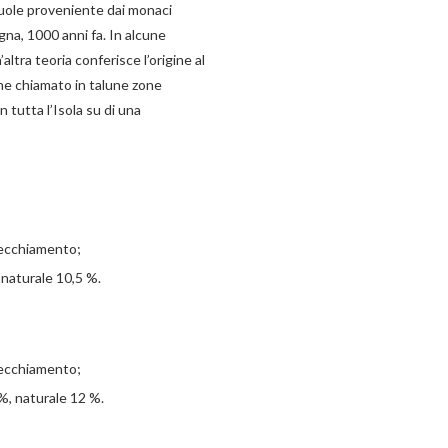
 vuole proveniente dai monaci
na, 1000 anni fa. In alcune
altra teoria conferisce l’origine al
ene chiamato in talune zone
 tutta l’Isola su di una
vecchiamento;
 naturale 10,5 %.
vecchiamento;
%, naturale 12 %.