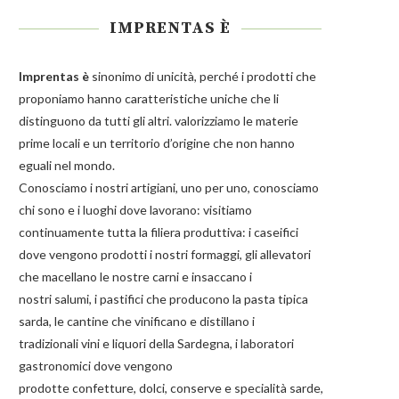
IMPRENTAS È
Imprentas
è
sinonimo di unicità, perché i prodotti che
proponiamo hanno caratteristiche uniche che li
distinguono da tutti gli altri. valorizziamo le materie
prime locali e un territorio d’origine che non hanno
eguali nel mondo.
Conosciamo i nostri artigiani, uno per uno, conosciamo
chi sono e i luoghi dove lavorano: visitiamo
continuamente tutta la filiera produttiva: i caseifici
dove vengono prodotti i nostri
formaggi
, gli allevatori
che macellano le nostre
carni
e insaccano i
nostri
salumi
, i pastifici che producono la
pasta
tipica
sarda, le cantine che vinificano e distillano i
tradizionali
vini e liquori
della Sardegna, i laboratori
gastronomici dove vengono
prodotte
confetture
,
dolci
,
conserve
e
specialità
sarde,