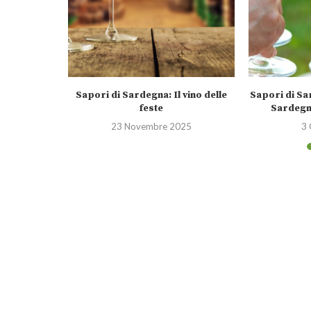
 eccellenze
Sapori di Sardegna: Il vino delle
Sapori di Sa
.
feste
Sardegna
25
23 Novembre 2025
3 