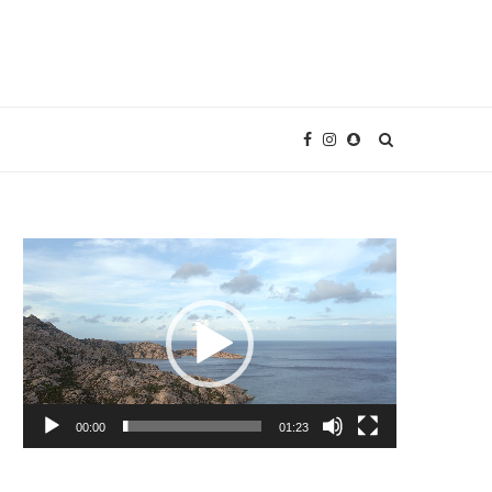
Video
Player
00:00
01:23