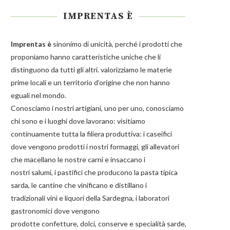
IMPRENTAS È
Imprentas
è
sinonimo di unicità, perché i prodotti che
proponiamo hanno caratteristiche uniche che li
distinguono da tutti gli altri. valorizziamo le materie
prime locali e un territorio d’origine che non hanno
eguali nel mondo.
Conosciamo i nostri artigiani, uno per uno, conosciamo
chi sono e i luoghi dove lavorano: visitiamo
continuamente tutta la filiera produttiva: i caseifici
dove vengono prodotti i nostri
formaggi
, gli allevatori
che macellano le nostre
carni
e insaccano i
nostri
salumi
, i pastifici che producono la
pasta
tipica
sarda, le cantine che vinificano e distillano i
tradizionali
vini e liquori
della Sardegna, i laboratori
gastronomici dove vengono
prodotte
confetture
,
dolci
,
conserve
e
specialità
sarde,