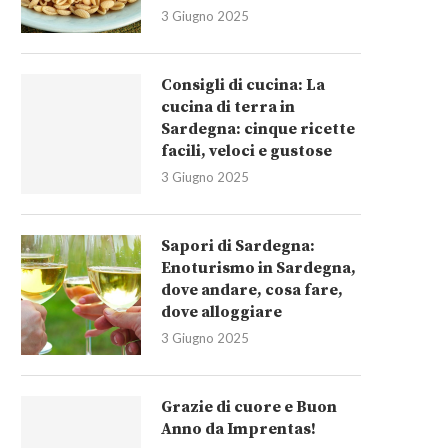
3 Giugno 2025
Consigli di cucina: La
cucina di terra in
Sardegna: cinque ricette
Cosa c’è di nuovo in Imprentas?
Giampaolo Parpinello premia
facili, veloci e gustose
Vinitaly 2025: 60 anni...
14 Aprile 2025
3 Giugno 2025
8 Aprile 2025
Sapori di Sardegna:
Enoturismo in Sardegna,
dove andare, cosa fare,
dove alloggiare
3 Giugno 2025
Grazie di cuore e Buon
Anno da Imprentas!