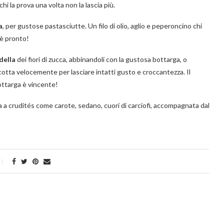
hi la prova una volta non la lascia più.
a
, per gustose pastasciutte. Un filo di olio, aglio e peperoncino chi
 è pronto!
della
dei fiori di zucca, abbinandoli con la gustosa bottarga, o
e cotta velocemente per lasciare intatti gusto e croccantezza. Il
bottarga è vincente!
 a crudités come carote, sedano, cuori di carciofi, accompagnata dal