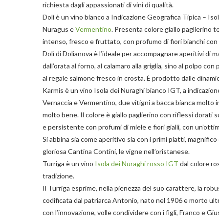
richiesta dagli appassionati di vini di qualità.
Dolì è un vino bianco a Indicazione Geografica Tipica – Is
Nuragus e
Vermentino
. Presenta colore giallo paglierino t
intenso, fresco e fruttato, con profumo di fiori bianchi con 
Dolì di Dolianova è l’ideale per accompagnare aperitivi di m
dall’orata al forno, al calamaro alla griglia, sino al polpo co
al regale salmone fresco in crosta. È prodotto dalle dinami
Karmis è un vino Isola dei Nuraghi bianco IGT, a indicazione
Vernaccia e Vermentino, due vitigni a bacca bianca molto 
molto bene. Il colore è giallo paglierino con riflessi dorati 
e persistente con profumi di miele e fiori gialli, con un’otti
Si abbina sia come aperitivo sia con i primi piatti, magnifico
gloriosa Cantina Contini, le vigne nell’oristanese.
Turriga è un vino
Isola dei Nuraghi rosso IGT
dal colore ro
tradizione.
Il Turriga esprime, nella pienezza del suo carattere, la robu
codificata dal patriarca Antonio, nato nel 1906 e morto ult
con l’innovazione, volle condividere con i figli, Franco e Gi