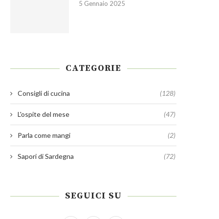
5 Gennaio 2025
CATEGORIE
nsigli di cucina: Ricette creative
Consigli di cucina: La cucina
e squisite con...
Pasqua dall’antipasto...
Consigli di cucina
(128)
31 Marzo 2025
4 Marzo 2025
L'ospite del mese
(47)
Parla come mangi
(2)
Sapori di Sardegna
(72)
SEGUICI SU