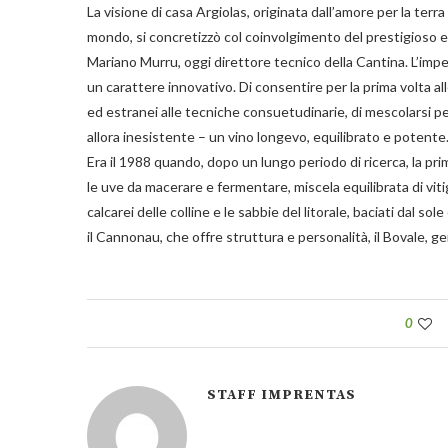
La visione di casa Argiolas, originata dall’amore per la ter
mondo, si concretizzò col coinvolgimento del prestigioso 
Mariano Murru, oggi direttore tecnico della Cantina. L’imp
un carattere innovativo. Di consentire per la prima volta alle
ed estranei alle tecniche consuetudinarie, di mescolarsi per
allora inesistente – un vino longevo, equilibrato e potente
Era il 1988 quando, dopo un lungo periodo di ricerca, la 
le uve da macerare e fermentare, miscela equilibrata di vitign
calcarei delle colline e le sabbie del litorale, baciati dal so
il Cannonau, che offre struttura e personalità, il Bovale, ge
0
STAFF IMPRENTAS