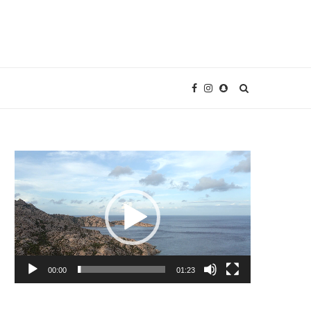
Video
Player
00:00
01:23