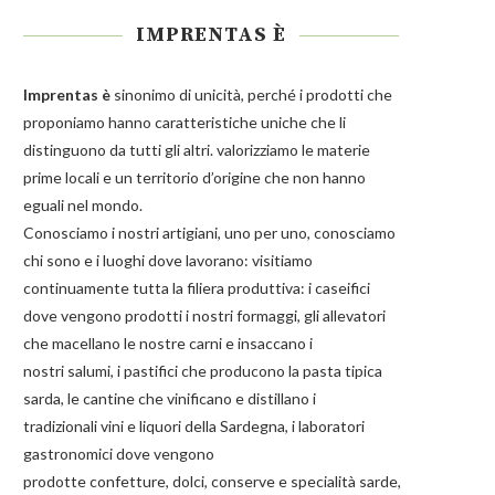
IMPRENTAS È
Imprentas
è
sinonimo di unicità, perché i prodotti che
proponiamo hanno caratteristiche uniche che li
distinguono da tutti gli altri. valorizziamo le materie
prime locali e un territorio d’origine che non hanno
eguali nel mondo.
Conosciamo i nostri artigiani, uno per uno, conosciamo
chi sono e i luoghi dove lavorano: visitiamo
continuamente tutta la filiera produttiva: i caseifici
dove vengono prodotti i nostri
formaggi
, gli allevatori
che macellano le nostre
carni
e insaccano i
nostri
salumi
, i pastifici che producono la
pasta
tipica
sarda, le cantine che vinificano e distillano i
tradizionali
vini e liquori
della Sardegna, i laboratori
gastronomici dove vengono
prodotte
confetture
,
dolci
,
conserve
e
specialità
sarde,