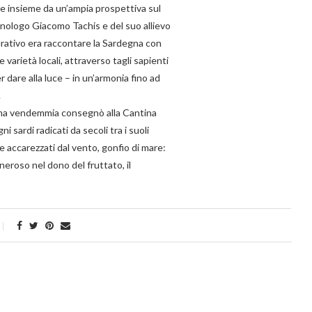
ra e insieme da un’ampia prospettiva sul
enologo Giacomo Tachis e del suo allievo
erativo era raccontare la Sardegna con
 varietà locali, attraverso tagli sapienti
 dare alla luce – in un’armonia fino ad
.
prima vendemmia consegnò alla Cantina
i sardi radicati da secoli tra i suoli
le e accarezzati dal vento, gonfio di mare:
neroso nel dono del fruttato, il