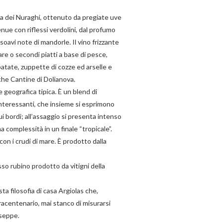
ola dei Nuraghi, ottenuto da pregiate uve
enue con riflessi verdolini, dal profumo
soavi note di mandorle. Il vino frizzante
are o secondi piatti a base di pesce,
n patate, zuppette di cozze ed arselle e
che Cantine di Dolianova.
 geografica tipica. È un blend di
interessanti, che insieme si esprimono
sui bordi; all’assaggio si presenta intenso
ma complessità in un finale “tropicale”.
 con i crudi di mare. È prodotto dalla
sso rubino prodotto da vitigni della
sta filosofia di casa Argiolas che,
racentenario, mai stanco di misurarsi
useppe.