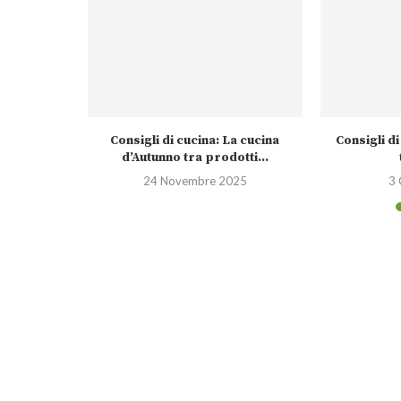
carne & il
Consigli di cucina: La cucina
Consigli di
d’Autunno tra prodotti...
24
24 Novembre 2025
3 