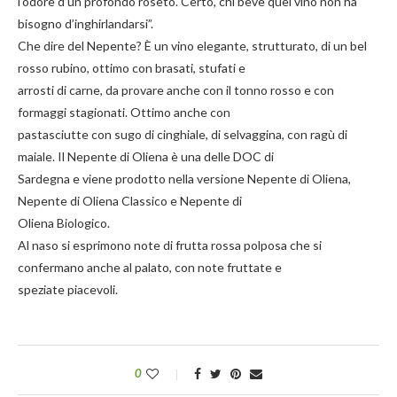
l’odore d’un profondo roseto. Certo, chi beve quel vino non ha
bisogno d’inghirlandarsi”.
Che dire del Nepente? È un vino elegante, strutturato, di un bel
rosso rubino, ottimo con brasati, stufati e
arrosti di carne, da provare anche con il tonno rosso e con
formaggi stagionati. Ottimo anche con
pastasciutte con sugo di cinghiale, di selvaggina, con ragù di
maiale. Il Nepente di Oliena è una delle DOC di
Sardegna e viene prodotto nella versione Nepente di Oliena,
Nepente di Oliena Classico e Nepente di
Oliena Biologico.
Al naso si esprimono note di frutta rossa polposa che si
confermano anche al palato, con note fruttate e
speziate piacevoli.
0