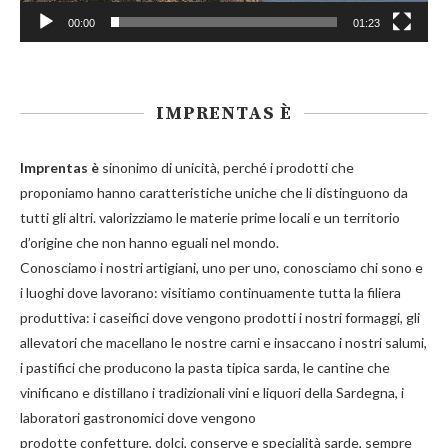
00:00
01:23
IMPRENTAS È
Imprentas
è
sinonimo di unicità, perché i prodotti che
proponiamo hanno caratteristiche uniche che li distinguono da
tutti gli altri. valorizziamo le materie prime locali e un territorio
d’origine che non hanno eguali nel mondo.
Conosciamo i nostri artigiani, uno per uno, conosciamo chi sono e
i luoghi dove lavorano: visitiamo continuamente tutta la filiera
produttiva: i caseifici dove vengono prodotti i nostri
formaggi
, gli
allevatori che macellano le nostre
carni
e insaccano i nostri
salumi
,
i pastifici che producono la
pasta
tipica sarda, le cantine che
vinificano e distillano i tradizionali
vini e liquori
della Sardegna, i
laboratori gastronomici dove vengono
prodotte
confetture
,
dolci
,
conserve
e
specialità
sarde, sempre