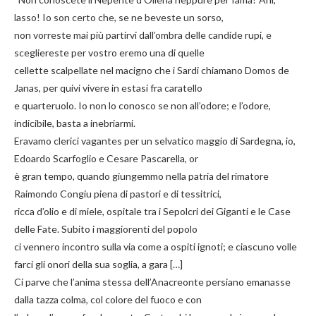
lasso! Io son certo che, se ne beveste un sorso,
non vorreste mai più partirvi dall’ombra delle candide rupi, e
scegliereste per vostro eremo una di quelle
cellette scalpellate nel macigno che i Sardi chiamano Domos de
Janas, per quivi vivere in estasi fra caratello
e quarteruolo. Io non lo conosco se non all’odore; e l’odore,
indicibile, basta a inebriarmi.
Eravamo clerici vagantes per un selvatico maggio di Sardegna, io,
Edoardo Scarfoglio e Cesare Pascarella, or
è gran tempo, quando giungemmo nella patria del rimatore
Raimondo Congiu piena di pastori e di tessitrici,
ricca d’olio e di miele, ospitale tra i Sepolcri dei Giganti e le Case
delle Fate. Subito i maggiorenti del popolo
ci vennero incontro sulla via come a ospiti ignoti; e ciascuno volle
farci gli onori della sua soglia, a gara […]
Ci parve che l’anima stessa dell’Anacreonte persiano emanasse
dalla tazza colma, col colore del fuoco e con