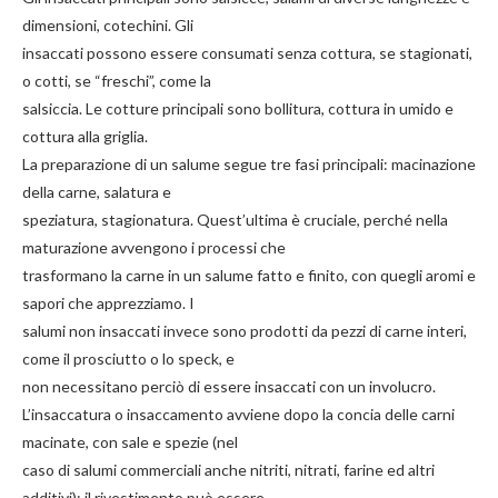
dimensioni, cotechini. Gli
insaccati possono essere consumati senza cottura, se stagionati,
o cotti, se “freschi”, come la
salsiccia. Le cotture principali sono bollitura, cottura in umido e
cottura alla griglia.
La preparazione di un salume segue tre fasi principali: macinazione
della carne, salatura e
speziatura, stagionatura. Quest’ultima è cruciale, perché nella
maturazione avvengono i processi che
trasformano la carne in un salume fatto e finito, con quegli aromi e
sapori che apprezziamo. I
salumi non insaccati invece sono prodotti da pezzi di carne interi,
come il prosciutto o lo speck, e
non necessitano perciò di essere insaccati con un involucro.
L’insaccatura o insaccamento avviene dopo la concia delle carni
macinate, con sale e spezie (nel
caso di salumi commerciali anche nitriti, nitrati, farine ed altri
additivi); il rivestimento può essere