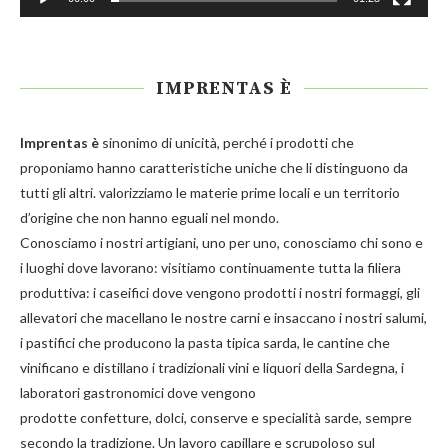
IMPRENTAS È
Imprentas
è
sinonimo di unicità, perché i prodotti che
proponiamo hanno caratteristiche uniche che li distinguono da
tutti gli altri. valorizziamo le materie prime locali e un territorio
d’origine che non hanno eguali nel mondo.
Conosciamo i nostri artigiani, uno per uno, conosciamo chi sono e
i luoghi dove lavorano: visitiamo continuamente tutta la filiera
produttiva: i caseifici dove vengono prodotti i nostri
formaggi
, gli
allevatori che macellano le nostre
carni
e insaccano i nostri
salumi
,
i pastifici che producono la
pasta
tipica sarda, le cantine che
vinificano e distillano i tradizionali
vini e liquori
della Sardegna, i
laboratori gastronomici dove vengono
prodotte
confetture
,
dolci
,
conserve
e
specialità
sarde, sempre
secondo la tradizione. Un lavoro capillare e scrupoloso sul